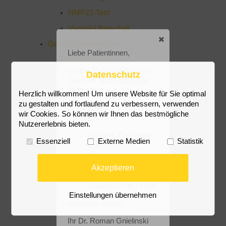
NMP22-Test
Vaginal-Ultraschall
Gesundheitsleistungen
Liebe Patientinnen,
ABI-Messung
unsere Praxis bleibt in der
Datenschutz
Chlamydien-Test
Zeit vom
20.07.2026 bis
10.08.2026
geschlossen
Ernährungsberatung
Herzlich willkommen! Um unsere Website für Sie optimal
zu gestalten und fortlaufend zu verbessern, verwenden
GenDiät (Meta-Check)
Die Vertretung in dieser
wir Cookies. So können wir Ihnen das bestmögliche
Zeit übernimmt
Rimkus-Hormontherapie
Nutzererlebnis bieten.
Dr. med. Christiane
IMT-Messung
Essenziell
Externe Medien
Statistik
Kox,
Phytotherapie
Telegrafenstraße 24
in 42929
Akzeptieren
Reisemedizinische Beratung / Impfung
Wermelskirchen,
Ästhetische Medizin
Telefon 02196 / 1844
Einstellungen übernehmen
Faltenbehandlung
Herzliche Grüße
Faltenunterspritzung
Ihr Dr. Roman Gnielinski