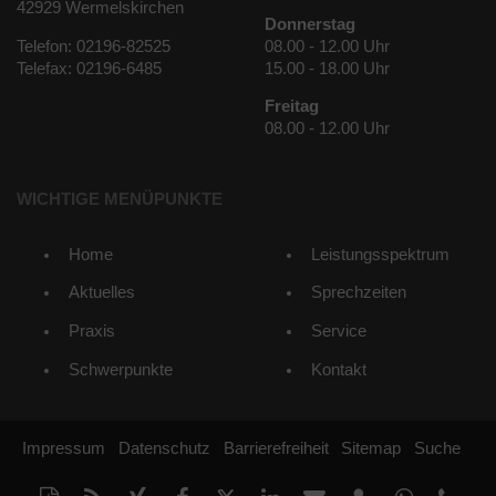
42929 Wermelskirchen
Donnerstag
Telefon: 02196-82525
08.00 - 12.00 Uhr
Telefax: 02196-6485
15.00 - 18.00 Uhr
Freitag
08.00 - 12.00 Uhr
WICHTIGE MENÜPUNKTE
Home
Leistungsspektrum
Aktuelles
Sprechzeiten
Praxis
Service
Schwerpunkte
Kontakt
Impressum
Datenschutz
Barrierefreiheit
Sitemap
Suche
Diese
RSS-
Auf
Auf
Auf
Auf
Per
vCard
Auf
tel