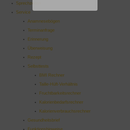
Sprechzeiten
Service
Anamnesebögen
Terminanfrage
Erinnerung
Überweisung
Rezept
Selbsttests
BMI Rechner
Taille-Hüft-Verhältnis
Fruchtbarkeitsrechner
Kalorienbedarfsrechner
Kalorienverbrauchsrechner
Gesundheitsbrief
Funktionshinweise