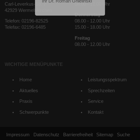
Ihr Dr. Roman Gnielinski
Carl-Leverkus-Str. 7
08.00 - 12.00 Uhr
42929 Wermelskirchen
Donnerstag
Telefon: 02196-82525
08.00 - 12.00 Uhr
Telefax: 02196-6485
15.00 - 18.00 Uhr
Freitag
08.00 - 12.00 Uhr
WICHTIGE MENÜPUNKTE
Home
Leistungsspektrum
Aktuelles
Sprechzeiten
Praxis
Service
Schwerpunkte
Kontakt
Impressum
Datenschutz
Barrierefreiheit
Sitemap
Suche