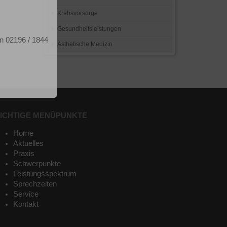
Krebsvorsorge
Gesundheitsleistungen
on 02196 / 1844
Ästhetische Medizin
ICHTIGE MENÜPUNKTE
Home
Aktuelles
Praxis
Schwerpunkte
Leistungsspektrum
Sprechzeiten
Service
Kontakt