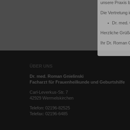
unsere Praxis b
Die Vertretung 
Dr. med. 
Herzliche Grüß
Ihr Dr. Roman G
ÜBER UNS
Dr. med. Roman Gnielinski
Facharzt für Frauenheilkunde und Geburtshilfe
Carl-Leverkus-Str. 7
42929 Wermelskirchen
Telefon: 02196-82525
Telefax: 02196-6485