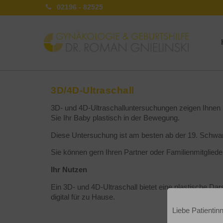
02196 - 82525
3D/4D-Ultraschall
3D- und 4D-Ultraschalluntersuchungen zeigen Ihnen I
Sie Ihr Baby plastisch in der Bewegung.
Diese Untersuchung ist am besten ab der 19. Schwa
Sie können gern Ihren Partner oder Familienmitglied
Ihr Nutzen
Ein 3D- und 4D-Ultraschall bietet eine plastische Da
digital für zu Hause.
Liebe Patientin