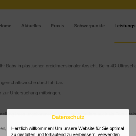
Home
Aktuelles
Praxis
Schwerpunkte
Leistung
hr Baby in plastischer, dreidimensionaler Ansicht. Beim 4D-Ultrascha
ngerschaftswoche durchführbar.
er zur Untersuchung mitbringen.
rstellung Ihres ungeborenen Kindes, insbesondere auch als Foto anal
Datenschutz
nen,
Herzlich willkommen! Um unsere Website für Sie optimal
zu gestalten und fortlaufend zu verbessern, verwenden