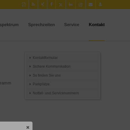
Diese
RSS-
Auf
Auf
Auf
Auf
Instagram-
Per
vCard
Seite
Feed
Xing
Facebook
Twitter
LinkedIn
Seite
Mail
speichern
als
mitteilen
teilen
teilen
teilen
aufrufen
empfehlen
PDF
sspektrum
Sprechzeiten
Service
Kontakt
drucken
Kontaktformular
Sichere Kommunikation
So finden Sie uns
ogramm
Parkplätze
Notfall- und Servicenummern