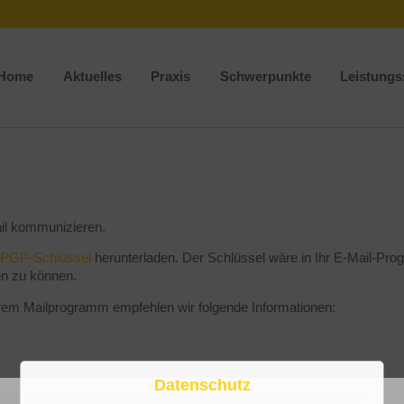
Home
Aktuelles
Praxis
Schwerpunkte
Leistung
ail kommunizieren.
PGP-Schlüssel
herunterladen. Der Schlüssel wäre in Ihr E-Mail-Pr
en zu können.
hrem Mailprogramm empfehlen wir folgende Informationen:
Datenschutz
/tid_embedded/si_0/mailvelope-fuer-email-t-online-de-konfigurieren-pgp-