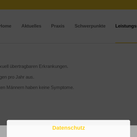
Home
Aktuelles
Praxis
Schwerpunkte
Leistung
xuell übertragbaren Erkrankungen.
en pro Jahr aus.
ierten Männern haben keine Symptome.
Datenschutz